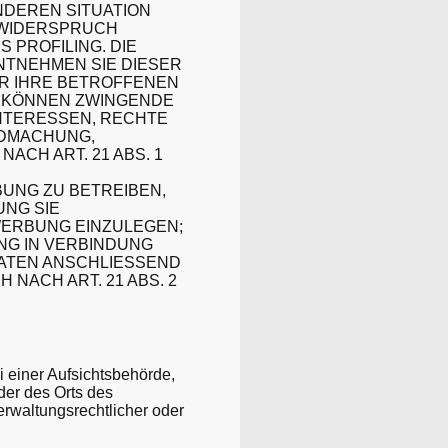
ONDEREN SITUATION
 WIDERSPRUCH
 PROFILING. DIE
NTNEHMEN SIE DIESER
R IHRE BETROFFENEN
R KÖNNEN ZWINGENDE
INTERESSEN, RECHTE
NDMACHUNG,
CH ART. 21 ABS. 1
UNG ZU BETREIBEN,
UNG SIE
ERBUNG EINZULEGEN;
UNG IN VERBINDUNG
ATEN ANSCHLIESSEND
ACH ART. 21 ABS. 2
 einer Aufsichtsbehörde,
der des Orts des
rwaltungsrechtlicher oder