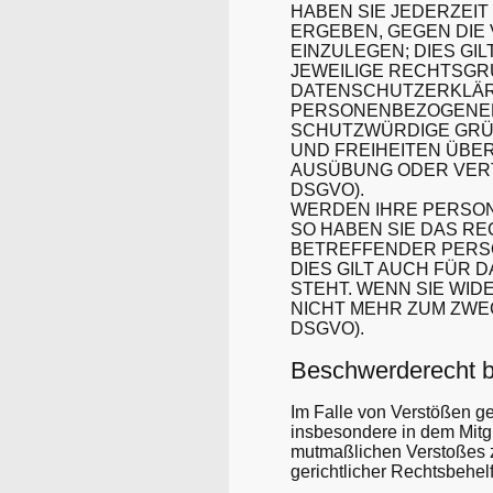
HABEN SIE JEDERZEIT
ERGEBEN, GEGEN DI
EINZULEGEN; DIES GI
JEWEILIGE RECHTSGR
DATENSCHUTZERKLÄRU
PERSONENBEZOGENEN 
SCHUTZWÜRDIGE GRÜN
UND FREIHEITEN ÜBE
AUSÜBUNG ODER VERT
DSGVO).
WERDEN IHRE PERSON
SO HABEN SIE DAS RE
BETREFFENDER PERS
DIES GILT AUCH FÜR 
STEHT. WENN SIE WI
NICHT MEHR ZUM ZWE
DSGVO).
Beschwerde­recht b
Im Falle von Verstößen g
insbesondere in dem Mitgl
mutmaßlichen Verstoßes z
gerichtlicher Rechtsbehelf