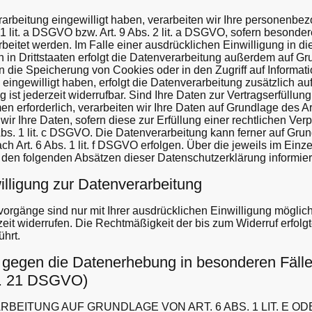
rarbeitung eingewilligt haben, verarbeiten wir Ihre personenb
 1 lit. a DSGVO bzw. Art. 9 Abs. 2 lit. a DSGVO, sofern besond
beitet werden. Im Falle einer ausdrücklichen Einwilligung in d
n Drittstaaten erfolgt die Datenverarbeitung außerdem auf Gru
n die Speicherung von Cookies oder in den Zugriff auf Informatio
 eingewilligt haben, erfolgt die Datenverarbeitung zusätzlich a
 ist jederzeit widerrufbar. Sind Ihre Daten zur Vertragserfüllun
n erforderlich, verarbeiten wir Ihre Daten auf Grundlage des Art
ir Ihre Daten, sofern diese zur Erfüllung einer rechtlichen Verpf
Abs. 1 lit. c DSGVO. Die Datenverarbeitung kann ferner auf Gru
ch Art. 6 Abs. 1 lit. f DSGVO erfolgen. Über die jeweils im Einze
den folgenden Absätzen dieser Datenschutzerklärung informier
illigung zur Datenverarbeitung
orgänge sind nur mit Ihrer ausdrücklichen Einwilligung möglich
rzeit widerrufen. Die Rechtmäßigkeit der bis zum Widerruf erfol
ührt.
 gegen die Datenerhebung in besonderen Fäll
t. 21 DSGVO)
BEITUNG AUF GRUNDLAGE VON ART. 6 ABS. 1 LIT. E OD