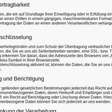
rtrag­barkeit
, die wir auf Grundlage Ihrer Einwilligung oder in Erfüllung ei
r an einen Dritten in einem gängigen, maschinenlesbaren Forma
ertragung der Daten an einen anderen Verantwortlichen verlangen
schlüsselung
herheitsgründen und zum Schutz der Übertragung vertraulicher I
n, die Sie an uns als Seitenbetreiber senden, eine SSL- bzw.
erkennen Sie daran, dass die Adresszeile des Browsers von „http:
oss-Symbol in Ihrer Browserzeile.
rschlüsselung aktiviert ist, können die Daten, die Sie an uns ü
.
g und Berichtigung
geltenden gesetzlichen Bestimmungen jederzeit das Recht auf 
 personenbezogenen Daten, deren Herkunft und Empfänger und 
. ein Recht auf Berichtigung oder Löschung dieser Daten. Hier
enbezogene Daten können Sie sich jederzeit an uns wenden.
änkung der Verarbeitung