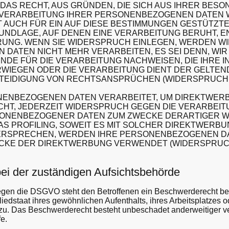
 DAS RECHT, AUS GRÜNDEN, DIE SICH AUS IHRER BES
E VERARBEITUNG IHRER PERSONENBEZOGENEN DATEN
LT AUCH FÜR EIN AUF DIESE BESTIMMUNGEN GESTÜTZTES
UNDLAGE, AUF DENEN EINE VERARBEITUNG BERUHT, E
NG. WENN SIE WIDERSPRUCH EINLEGEN, WERDEN WI
DATEN NICHT MEHR VERARBEITEN, ES SEI DENN, WI
DE FÜR DIE VERARBEITUNG NACHWEISEN, DIE IHRE 
RWIEGEN ODER DIE VERARBEITUNG DIENT DER GELTE
EIDIGUNG VON RECHTSANSPRÜCHEN (WIDERSPRUCH NA
ENBEZOGENEN DATEN VERARBEITET, UM DIREKTWERB
CHT, JEDERZEIT WIDERSPRUCH GEGEN DIE VERARBEIT
ONENBEZOGENER DATEN ZUM ZWECKE DERARTIGER W
DAS PROFILING, SOWEIT ES MIT SOLCHER DIREKTWERB
DERSPRECHEN, WERDEN IHRE PERSONENBEZOGENEN D
CKE DER DIREKTWERBUNG VERWENDET (WIDERSPRUCH N
ei der zuständigen Aufsichts­behörde
egen die DSGVO steht den Betroffenen ein Beschwerderecht bei
iedstaat ihres gewöhnlichen Aufenthalts, ihres Arbeitsplatzes o
u. Das Beschwerderecht besteht unbeschadet anderweitiger ve
e.